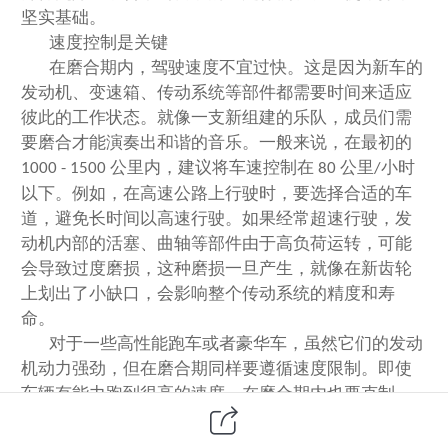
坚实基础。
速度控制是关键
在磨合期内，驾驶速度不宜过快。这是因为新车的
发动机、变速箱、传动系统等部件都需要时间来适应
彼此的工作状态。就像一支新组建的乐队，成员们需
要磨合才能演奏出和谐的音乐。一般来说，在最初的
公里内，建议将车速控制在
公里
小时
1000 - 1500
80
/
以下。例如，在高速公路上行驶时，要选择合适的车
道，避免长时间以高速行驶。如果经常超速行驶，发
动机内部的活塞、曲轴等部件由于高负荷运转，可能
会导致过度磨损，这种磨损一旦产生，就像在新齿轮
上划出了小缺口，会影响整个传动系统的精度和寿
命。
对于一些高性能跑车或者豪华车，虽然它们的发动
机动力强劲，但在磨合期同样要遵循速度限制。即使
车辆有能力跑到很高的速度，在磨合期内也要克制。
比如一辆配备大排量发动机的跑车，磨合期内如果肆
意狂飙，会使发动机在高转速下承受过大的压力，导