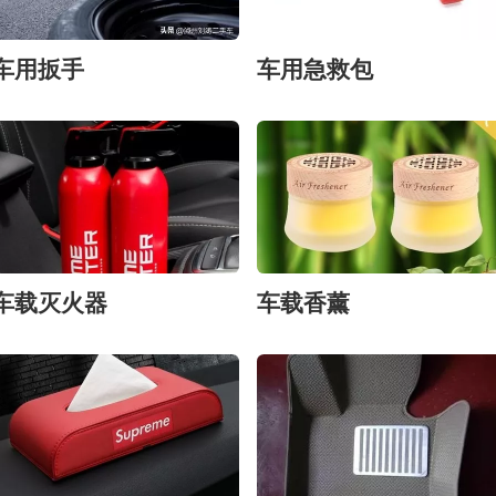
车用扳手
车用急救包
车载灭火器
车载香薰