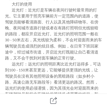
大灯的使用
近光灯：近光灯是车辆在夜间行驶时最常用的灯
光。它主要用于照亮车辆前方一定范围内的道路，使
驾驶员能够看清路面、行人以及其他障碍物等。在傍
晚、夜间城市道路行驶或者在有路灯照明但光线较暗
的路段，都应开启近光灯。近光灯的照明范围一般在
米左右，其光线较为柔和，不会对迎面而来的车
30 - 50
辆驾驶员造成强烈的炫目感。例如，在日常下班回家
途中，经过城市街道，开启近光灯既能让自己看清道
路，又不会干扰到对面车辆的正常行驶。
远光灯：远光灯的照明距离比近光灯远得多，可达
到
米甚至更远，它能够提供更强的光线，让
100 - 150
驾驶员在没有其他照明设备的黑暗路段（如乡村小
路、高速公路无车路段等）看清更远的路况。然而，
远光灯的使用必须谨慎，因为其强光会对迎面而来的
车辆驾驶员和前方车辆的后视镜造成严重的炫目，影
响他们的视线，增加事故发生的风险。所以，只有在
以下几种情况下才可使用远光灯：一是在没有路灯照